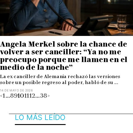
Angela Merkel sobre la chance de
volver a ser canciller: “Ya no me
preocupo porque me llamen en el
medio de la noche”
La ex canciller de Alemania rechazó las versiones
sobre un posible regreso al poder, habló de su ...
14 DE MAYO DE 2026
<
1
…
8
9
10
11
12
…
38
>
LO MÁS LEÍDO