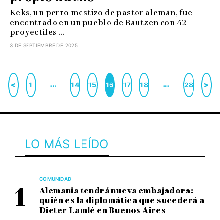
Keks, un perro mestizo de pastor alemán, fue
encontrado en un pueblo de Bautzen con 42
proyectiles ...
3 DE SEPTIEMBRE DE 2025
…
…
<
1
14
15
16
17
18
28
>
LO MÁS LEÍDO
COMUNIDAD
Alemania tendrá nueva embajadora:
quién es la diplomática que sucederá a
Dieter Lamlé en Buenos Aires