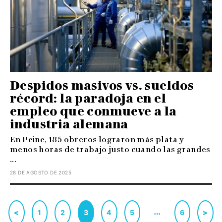
Despidos masivos vs. sueldos
récord: la paradoja en el
empleo que conmueve a la
industria alemana
En Peine, 185 obreros lograron más plata y
menos horas de trabajo justo cuando las grandes
...
28 DE AGOSTO DE 2025
…
<
1
2
3
4
5
6
>