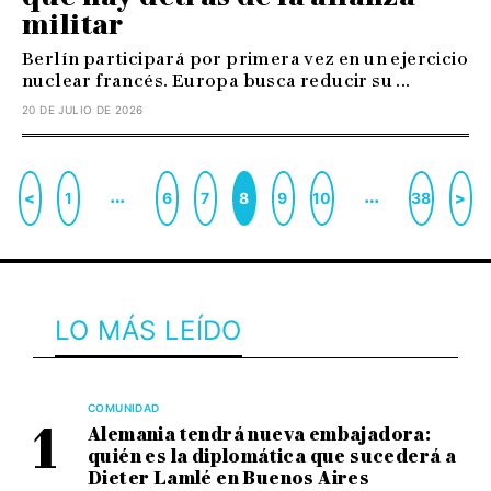
militar
Berlín participará por primera vez en un ejercicio
nuclear francés. Europa busca reducir su ...
20 DE JULIO DE 2026
…
…
<
1
6
7
8
9
10
38
>
LO MÁS LEÍDO
COMUNIDAD
Alemania tendrá nueva embajadora:
quién es la diplomática que sucederá a
Dieter Lamlé en Buenos Aires