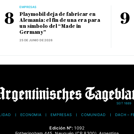
EMPRESAS
Playmobil deja de fabricar en
Alemania: el fin de una era para
un símbolo del “Made in
Germany”
25 DE JUNIO DE 2026
LIDAD
ECONOMÍA
EMPRESAS
COMUNIDAD
DACH – 
Edición N°:
1092
Fotheringham 445, Neuquén (CP 8300), Argentina