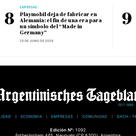
EMPRESAS
Playmobil deja de fabricar en
Alemania: el fin de una era para
un símbolo del “Made in
Germany”
25 DE JUNIO DE 2026
LIDAD
ECONOMÍA
EMPRESAS
COMUNIDAD
DACH – 
Edición N°:
1092
Fotheringham 445, Neuquén (CP 8300), Argentina