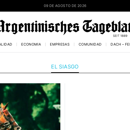
09 DE AGOSTO DE 2026
ALIDAD
ECONOMÍA
EMPRESAS
COMUNIDAD
DACH – F
EL SIASGO