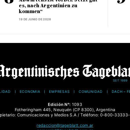
es, nach Argentinien zu
kommen“
19 DE JUNIO DE 2026
LIDAD
ECONOMÍA
EMPRESAS
COMUNIDAD
DACH – 
Edición N°:
1093
Fotheringham 445, Neuquén (CP 8300), Argentina
pietario: Comunicaciones y Medios S.A / Teléfono: 0-800-33333
redaccion@tageblatt.com.ar