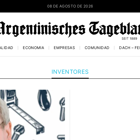
08 DE AGOSTO DE 2026
ALIDAD
ECONOMÍA
EMPRESAS
COMUNIDAD
DACH – F
INVENTORES