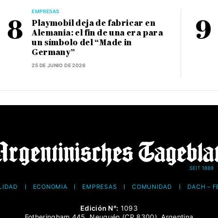
EMPRESAS
Playmobil deja de fabricar en
Alemania: el fin de una era para
un símbolo del “Made in
Germany”
25 DE JUNIO DE 2026
LIDAD
ECONOMÍA
EMPRESAS
COMUNIDAD
DACH – 
Edición N°:
1093
Fotheringham 445, Neuquén (CP 8300), Argentina