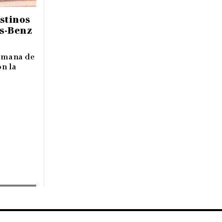
stinos
s-Benz
lemana de
on la