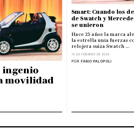
Smart: Cuando los de
de Swatch y Mercede
se unieron
Hace 25 años la marca a
la estrella unía fuerzas c
relojera suiza Swatch ...
15 DE FEBRERO DE 2024
POR
FABIO PALOPOLI
l ingenio
a movilidad