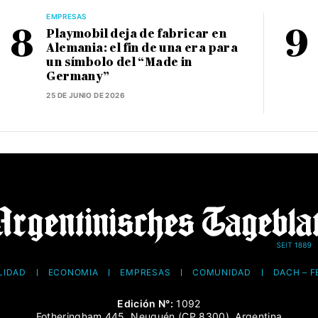
EMPRESAS
Playmobil deja de fabricar en
Alemania: el fin de una era para
un símbolo del “Made in
Germany”
25 DE JUNIO DE 2026
LIDAD
ECONOMÍA
EMPRESAS
COMUNIDAD
DACH – 
Edición N°:
1092
Fotheringham 445, Neuquén (CP 8300), Argentina