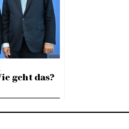
d
e geht das?