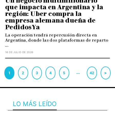
Un negocio multimillonario
que impacta en Argentina y la
región: Uber compra la
empresa alemana dueña de
PedidosYa
La operación tendrá repercusión directa en
Argentina, donde las dos plataformas de reparto
...
16 DE JULIO DE 2026
…
1
2
3
4
5
42
>
LO MÁS LEÍDO