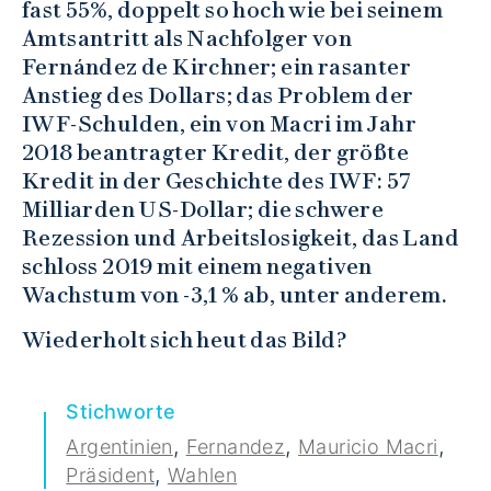
fast 55%, doppelt so hoch wie bei seinem
Amtsantritt als Nachfolger von
Fernández de Kirchner; ein rasanter
Anstieg des Dollars; das Problem der
IWF-Schulden, ein von Macri im Jahr
2018 beantragter Kredit, der größte
Kredit in der Geschichte des IWF: 57
Milliarden US-Dollar; die schwere
Rezession und Arbeitslosigkeit, das Land
schloss 2019 mit einem negativen
Wachstum von -3,1 % ab, unter anderem.
Wiederholt sich heut das Bild?
Stichworte
,
,
,
Argentinien
Fernandez
Mauricio Macri
,
Präsident
Wahlen