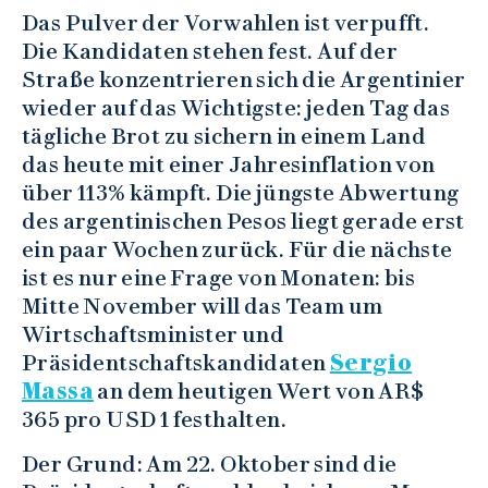
Das Pulver der Vorwahlen ist verpufft.
Die Kandidaten stehen fest. Auf der
Straße konzentrieren sich die Argentinier
wieder auf das Wichtigste: jeden Tag das
tägliche Brot zu sichern in einem Land
das heute mit einer Jahresinflation von
über 113% kämpft. Die jüngste Abwertung
des argentinischen Pesos liegt gerade erst
ein paar Wochen zurück. Für die nächste
ist es nur eine Frage von Monaten: bis
Mitte November will das Team um
Wirtschaftsminister und
Präsidentschaftskandidaten
Sergio
Massa
an dem heutigen Wert von AR$
365 pro USD 1 festhalten.
Der Grund: Am 22. Oktober sind die