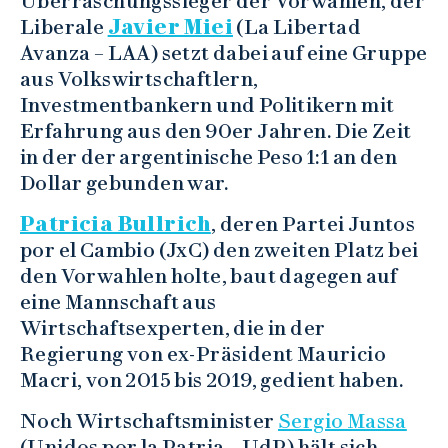
Überraschungssieger der Vorwahlen, der
Liberale
Javier Miei
(La Libertad
Avanza – LAA) setzt dabei auf eine Gruppe
aus Volkswirtschaftlern,
Investmentbankern und Politikern mit
Erfahrung aus den 90er Jahren. Die Zeit
in der der argentinische Peso 1:1 an den
Dollar gebunden war.
Patricia Bullrich
, deren Partei Juntos
por el Cambio (JxC) den zweiten Platz bei
den Vorwahlen holte, baut dagegen auf
eine Mannschaft aus
Wirtschaftsexperten, die in der
Regierung von ex-Präsident Mauricio
Macri, von 2015 bis 2019, gedient haben.
Noch Wirtschaftsminister
Sergio Massa
(Unidos por la Patria – UdP) hält sich