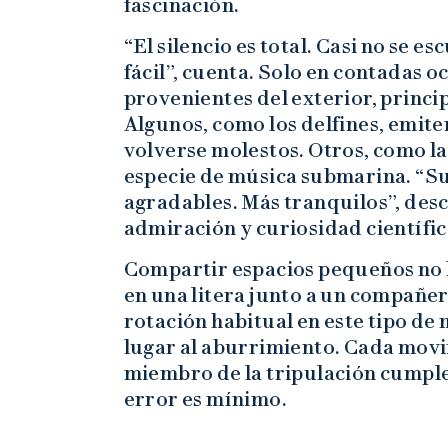
fascinación.
“El silencio es total. Casi no se 
fácil”, cuenta. Solo en contadas o
provenientes del exterior, princ
Algunos, como los delfines, emit
volverse molestos. Otros, como l
especie de música submarina. “S
agradables. Más tranquilos”, desc
admiración y curiosidad científic
Compartir espacios pequeños no 
en una litera junto a un compañer
rotación habitual en este tipo de 
lugar al aburrimiento. Cada movi
miembro de la tripulación cumple
error es mínimo.