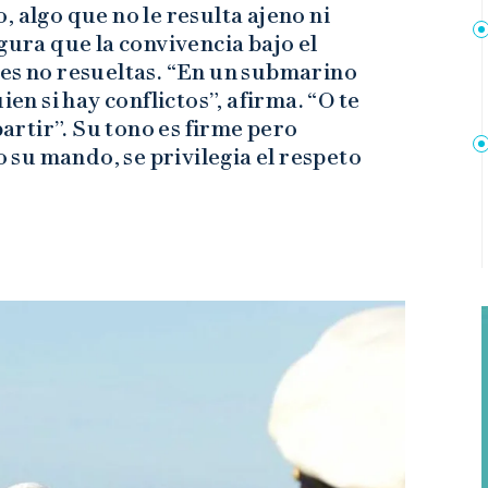
 algo que no le resulta ajeno ni
gura que la convivencia bajo el
nes no resueltas. “En un submarino
ien si hay conflictos”, afirma. “O te
partir”. Su tono es firme pero
o su mando, se privilegia el respeto