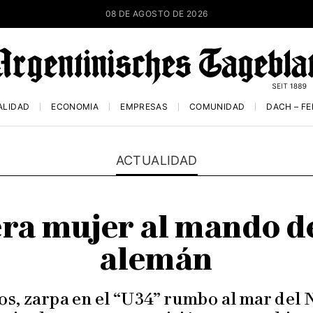
08 DE AGOSTO DE 2026
ALIDAD
ECONOMÍA
EMPRESAS
COMUNIDAD
DACH – F
ACTUALIDAD
mera mujer al mando 
alemán
s, zarpa en el “U34” rumbo al mar del No