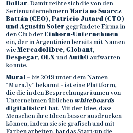
Dollar
. Damit reihte sich die von den
Serienunternehmern
Mariano Suarez
Battán (CEO), Patricio Jutard (CTO)
und Agustín Soler
gegründete Firma in
den Club der
Einhorn-Unternehmen
ein, der in Argentinien bereits mit Namen
wie
Mercadolibre, Globant,
Despegar, OLX
und
Auth0
aufwarten
konnte.
Mural
– bis 2019 unter dem Namen
“Mura.ly” bekannt – ist eine Plattform,
die die in den Besprechungsräumen von
Unternehmen üblichen
whiteboards
digitalisiert
hat. Mit der Idee, dass
Menschen ihre Ideen besser ausdrücken
können, indem sie sie grafisch und mit
Farben arbeiten, hat das Start-up die