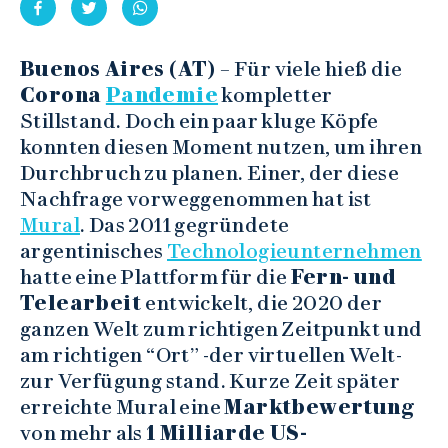
Buenos Aires (AT)
– Für viele hieß die
Corona
Pandemie
kompletter
Stillstand. Doch ein paar kluge Köpfe
konnten diesen Moment nutzen, um ihren
Durchbruch zu planen. Einer, der diese
Nachfrage vorweggenommen hat ist
Mural
. Das 2011 gegründete
argentinisches
Technologieunternehmen
hatte eine Plattform für die
Fern- und
Telearbeit
entwickelt, die 2020 der
ganzen Welt zum richtigen Zeitpunkt und
am richtigen “Ort” -der virtuellen Welt-
zur Verfügung stand. Kurze Zeit später
erreichte Mural eine
Marktbewertung
von mehr als
1 Milliarde US-