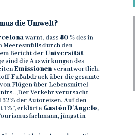
smus die Umwelt?
rcelona
warnt, dass
80 %
des in
 Meeresmülls durch den
nem Bericht der
Universität
ge sind die Auswirkungen des
eiten
Emissionen
verantwortlich.
toff-Fußabdruck über die gesamte
, von Flügen über Lebensmittel
nirs. „Der Verkehr verursacht
d 32 % der Autoreisen. Auf den
 1 %”, erklärte
Gastón D’Angelo
,
Tourismusfachmann, jüngst in