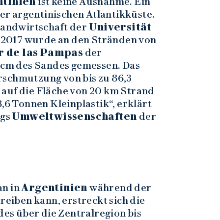
ntinien
ist keine Ausnahme. Ein
 der argentinischen Atlantikküste.
 Landwirtschaft der
Universität
 2017 wurde an den Stränden von
ar de las Pampas
der
0 cm des Sandes gemessen. Das
rschmutzung von bis zu 86,3
 auf die Fläche von 20 km Strand
8,6 Tonnen Kleinplastik“, erklärt
ngs
Umweltwissenschaften
der
an in
Argentinien
während der
iben kann, erstreckt sich die
s über die Zentralregion bis