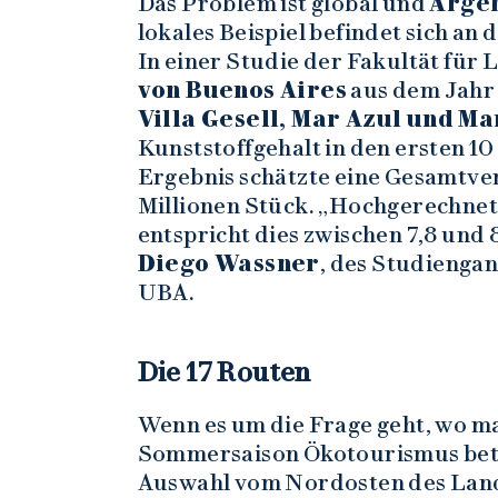
Das Problem ist global und
Arge
lokales Beispiel befindet sich an
In einer Studie der Fakultät für
von Buenos Aires
aus dem Jahr
Villa Gesell, Mar Azul und M
Kunststoffgehalt in den ersten 1
Ergebnis schätzte eine Gesamtve
Millionen Stück. „Hochgerechnet
entspricht dies zwischen 7,8 und 
Diego Wassner
, des Studienga
UBA.
Die 17 Routen
Wenn es um die Frage geht, wo m
Sommersaison Ökotourismus betre
Auswahl vom Nordosten des Lande