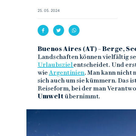
25. 05. 2024
Buenos Aires (AT)
–
Berge, Se
Landschaften können vielfältig se
Urlaubsziel
entscheidet. Und ers
wie
Argentinien
. Man kann nicht 
sich auch um sie kümmern. Das is
Reiseform, bei der man Verantwo
Umwelt
übernimmt.