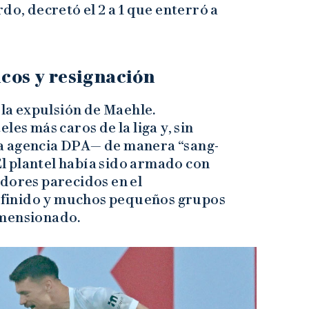
do, decretó el 2 a 1 que enterró a
icos y resignación
 la expulsión de Maehle.
les más caros de la liga y, sin
a agencia DPA— de manera “sang-
 El plantel había sido armado con
dores parecidos en el
finido y muchos pequeños grupos
imensionado.