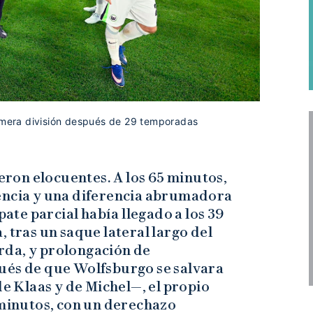
rimera división después de 29 temporadas
ueron elocuentes. A los 65 minutos,
encia y una diferencia abrumadora
pate parcial había llegado a los 39
 tras un saque lateral largo del
rda, y prolongación de
ués de que Wolfsburgo se salvara
de Klaas y de Michel—, el propio
 minutos, con un derechazo