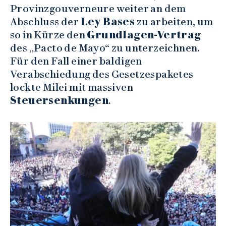
Provinzgouverneure weiter an dem
Abschluss der
Ley Bases
zu arbeiten, um
so in Kürze den
Grundlagen-Vertrag
des „Pacto de Mayo“ zu unterzeichnen.
Für den Fall einer baldigen
Verabschiedung des Gesetzespaketes
lockte Milei mit massiven
Steuersenkungen
.