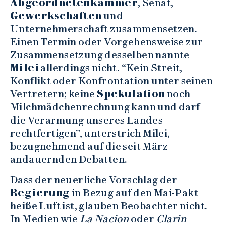
Abgeordnetenkammer
, Senat,
Gewerkschaften
und
Unternehmerschaft zusammensetzen.
Einen Termin oder Vorgehensweise zur
Zusammensetzung desselben nannte
Milei
allerdings nicht. “Kein Streit,
Konflikt oder Konfrontation unter seinen
Vertretern; keine
Spekulation
noch
Milchmädchenrechnung kann und darf
die Verarmung unseres Landes
rechtfertigen”, unterstrich Milei,
bezugnehmend auf die seit März
andauernden Debatten.
Dass der neuerliche Vorschlag der
Regierung
in Bezug auf den Mai-Pakt
heiße Luft ist, glauben Beobachter nicht.
In Medien wie
La Nacion
oder
Clarin