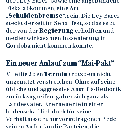
der „Ley Bases“ sowie eine angebundene
Fiskalabkommen, eine Art
„
Schuldenbremse
“, sein. Die Ley Bases
steckt derzeit im Senat fest, so das es zu
der von der
Regierung
erhofften und
medienwirkasamen Inszenierung in
Córdoba nicht kommen konnte.
Ein neuer Anlauf zum “Mai-Pakt”
Milei ließ den
Termin
trotzdem nicht
ungenutzt verstreichen. Ohne auf seine
übliche und aggressive Angriffs-Rethorik
zurückzugreifen, gab er sich ganz als
Landesvater. Er erneuerte in einer
leidenschaftlich doch für seine
Verhältnisse ruhig vorgetragenen Rede
seinen Aufruf an die Parteien, die