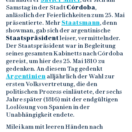
Samstag in der Stadt
Córdoba
,
anlässlich der Feierlichkeiten zum 25. Mai
präsentierte. Mehr
Staatsmann
, denn
showman, gab sich der argentinische
Staatspräsident
leiser, vermittelnder.
Der Staatspräsident war in Begleitung
seines gesamten Kabinetts nach Córdoba
gereist, um hier des 25. Mai 1810 zu
gedenken. An diesem Tag gedenkt
Argentinien
alljährlich der Wahl zur
ersten Volksvertretung, die den
politischen Prozess einläutete, der sechs
Jahre später (1816) mit der endgültigen
Loslösung von Spanien in der
Unabhängigkeit endete.
Milei kam mit leeren Händen nach