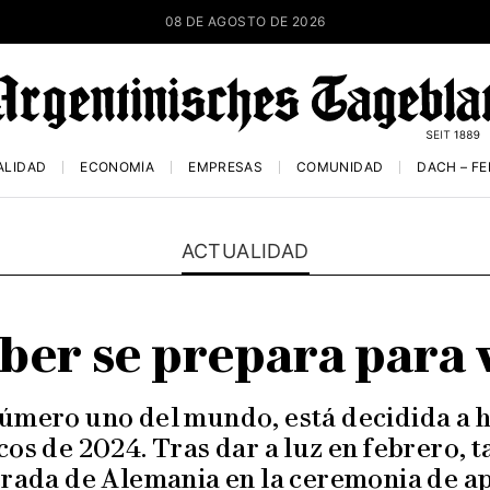
08 DE AGOSTO DE 2026
ALIDAD
ECONOMÍA
EMPRESAS
COMUNIDAD
DACH – F
ACTUALIDAD
er se prepara para v
número uno del mundo, está decidida a h
os de 2024. Tras dar a luz en febrero, t
rada de Alemania en la ceremonia de ap