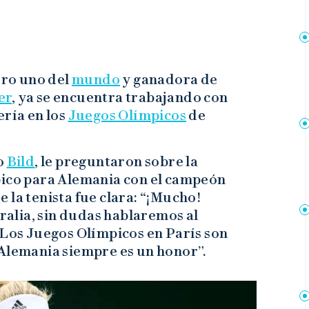
ro uno del
mundo
y ganadora de
er
, ya se encuentra trabajando con
ería en los
Juegos Olímpicos
de
o
Bild
, le preguntaron sobre la
pico para Alemania con el campeón
 la tenista fue clara: “¡Mucho!
alia, sin dudas hablaremos al
 Los Juegos Olímpicos en París son
 Alemania siempre es un honor”.