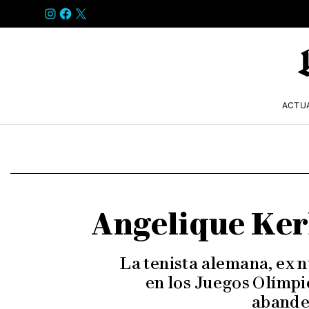
INSTAGRAM
FACEBOOK
X
ACTU
Angelique Kerb
La tenista alemana, ex 
en los Juegos Olímpic
abande