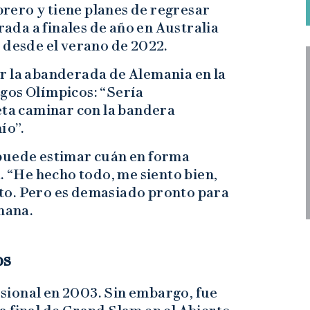
ebrero y tiene planes de regresar
da a finales de año en Australia
 desde el verano de 2022.
r la abanderada de Alemania en la
gos Olímpicos: “Sería
eta caminar con la bandera
ío”.
 puede estimar cuán en forma
. “He hecho todo, me siento bien,
to. Pero es demasiado pronto para
emana.
os
sional en 2003. Sin embargo, fue