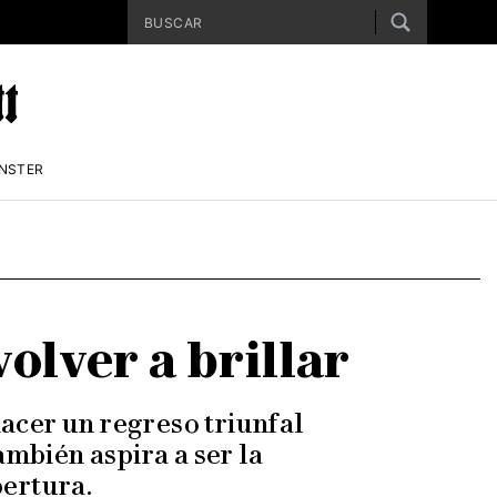
ENSTER
olver a brillar
acer un regreso triunfal
ambién aspira a ser la
ertura.