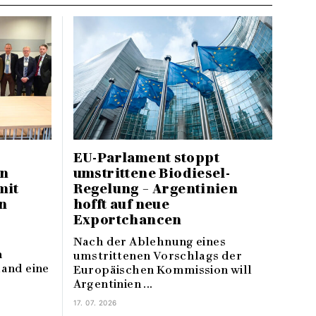
EU-Parlament stoppt
en
umstrittene Biodiesel-
mit
Regelung – Argentinien
n
hofft auf neue
Exportchancen
Nach der Ablehnung eines
n
umstrittenen Vorschlags der
land eine
Europäischen Kommission will
Argentinien ...
17. 07. 2026