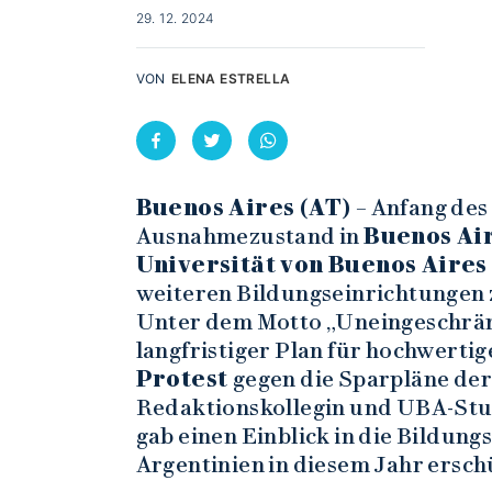
29. 12. 2024
VON
ELENA ESTRELLA
Buenos Aires (AT)
– Anfang des
Ausnahmezustand in
Buenos Air
Universität von Buenos Aires
weiteren Bildungseinrichtungen 
Unter dem Motto „Uneingeschrä
langfristiger Plan für hochwertig
Protest
gegen die Sparpläne de
Redaktionskollegin und UBA-St
gab einen Einblick in die Bildungs
Argentinien in diesem Jahr ersch