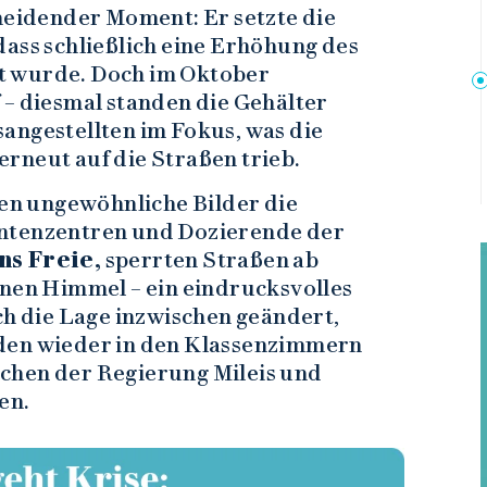
cheidender Moment: Er setzte die
dass schließlich eine Erhöhung des
t wurde. Doch im Oktober
 – diesmal standen die Gehälter
angestellten im Fokus, was die
rneut auf die Straßen trieb.
n ungewöhnliche Bilder die
entenzentren und Dozierende der
ns Freie,
sperrten Straßen ab
enen Himmel – ein eindrucksvolles
ch die Lage inzwischen geändert,
den wieder in den Klassenzimmern
chen der Regierung Mileis und
en.