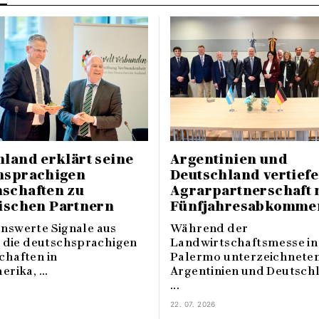
land erklärt seine
Argentinien und
hsprachigen
Deutschland vertief
schaften zu
Agrarpartnerschaft 
gischen Partnern
Fünfjahresabkomme
swerte Signale aus
Während der
n die deutschsprachigen
Landwirtschaftsmesse in
haften in
Palermo unterzeichnete
rika, ...
Argentinien und Deutsch
...
22. 07. 2026