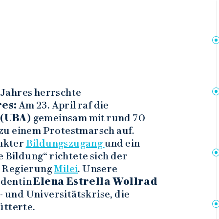
 Jahres herrschte
es:
Am 23. April raf die
 (UBA)
gemeinsam mit rund 70
zu einem Protestmarsch auf.
nkter
Bildungszugang
und ein
e Bildung“ richtete sich der
r Regierung
Milei
. Unsere
udentin
Elena Estrella Wollrad
- und Universitätskrise, die
ütterte.