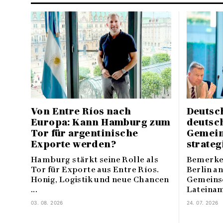
Von Entre Ríos nach
Deutsch
Europa: Kann Hamburg zum
deutsc
Tor für argentinische
Gemein
Exporte werden?
strate
Hamburg stärkt seine Rolle als
Bemerken
Tor für Exporte aus Entre Ríos.
Berlin a
Honig, Logistik und neue Chancen
Gemeinsc
...
Lateiname
03. 08. 2026
24. 07. 2026