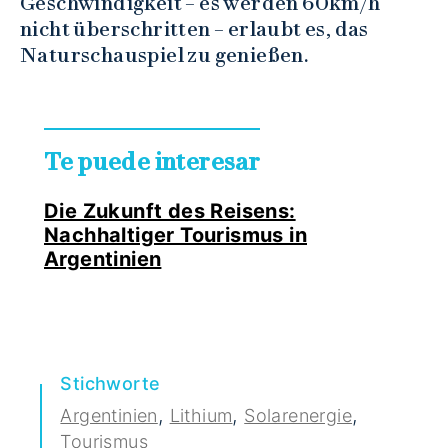
Geschwindigkeit – es werden 60km/h
nicht überschritten – erlaubt es, das
Naturschauspiel zu genießen.
Te puede interesar
Die Zukunft des Reisens:
Nachhaltiger Tourismus in
Argentinien
Stichworte
,
,
,
Argentinien
Lithium
Solarenergie
Tourismus