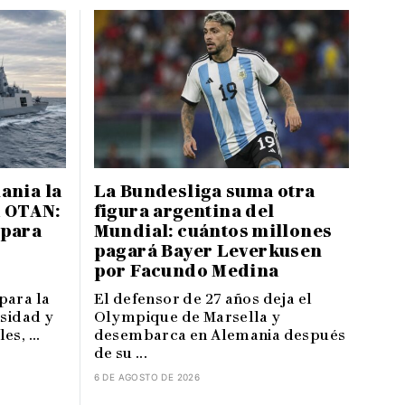
ania la
La Bundesliga suma otra
a OTAN:
figura argentina del
 para
Mundial: cuántos millones
pagará Bayer Leverkusen
por Facundo Medina
para la
El defensor de 27 años deja el
nsidad y
Olympique de Marsella y
s, ...
desembarca en Alemania después
de su ...
6 DE AGOSTO DE 2026