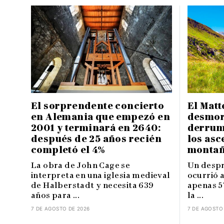
El sorprendente concierto
El Matt
en Alemania que empezó en
desmor
2001 y terminará en 2640:
derrum
después de 25 años recién
los asc
completó el 4%
montañ
La obra de John Cage se
Un despr
interpreta en una iglesia medieval
ocurrió 
de Halberstadt y necesita 639
apenas 5
años para ...
la ...
7 DE AGOSTO DE 2026
7 DE AGOSTO