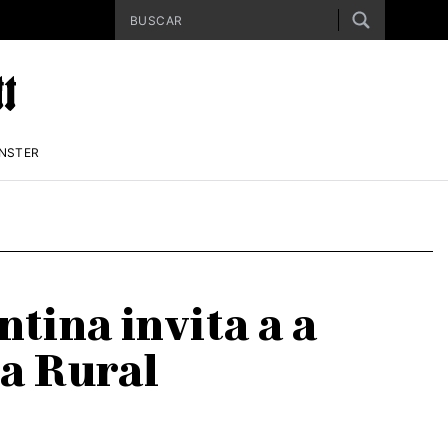
ENSTER
tina invita a a
La Rural