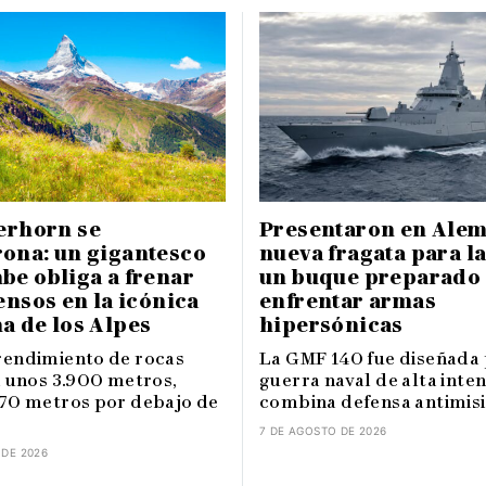
erhorn se
Presentaron en Alem
ona: un gigantesco
nueva fragata para l
be obliga a frenar
un buque preparado
ensos en la icónica
enfrentar armas
a de los Alpes
hipersónicas
endimiento de rocas
La GMF 140 fue diseñada 
a unos 3.900 metros,
guerra naval de alta inte
70 metros por debajo de
combina defensa antimisile
7 DE AGOSTO DE 2026
 DE 2026