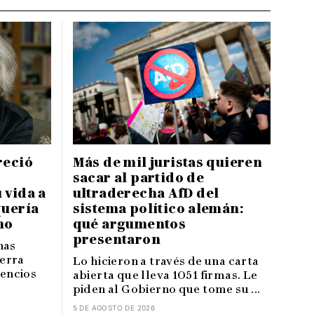
reció
Más de mil juristas quieren
sacar al partido de
 vida a
ultraderecha AfD del
quería
sistema político alemán:
mo
qué argumentos
presentaron
nas
erra
Lo hicieron a través de una carta
lencios
abierta que lleva 1051 firmas. Le
piden al Gobierno que tome su ...
5 DE AGOSTO DE 2026