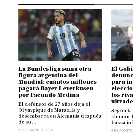
La Bundesliga suma otra
El Gob
figura argentina del
denunc
Mundial: cuántos millones
para in
pagará Bayer Leverkusen
eleccio
por Facundo Medina
los riva
ultrad
El defensor de 27 años deja el
Olympique de Marsella y
Según la
desembarca en Alemania después
alemán, 
de su ...
busca inf
6 DE AGOSTO DE 2026
6 DE AGOSTO