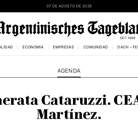
07 DE AGOSTO DE 2026
ALIDAD
ECONOMÍA
EMPRESAS
COMUNIDAD
DACH – F
AGENDA
erata Cataruzzi. C
Martínez.