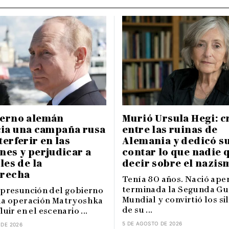
ierno alemán
Murió Ursula Hegi: c
ia una campaña rusa
entre las ruinas de
terferir en las
Alemania y dedicó su
nes y perjudicar a
contar lo que nadie 
les de la
decir sobre el nazis
erecha
Tenía 80 años. Nació ape
terminada la Segunda Gu
 presunción del gobierno
Mundial y convirtió los si
la operación Matryoshka
de su ...
luir en el escenario ...
5 DE AGOSTO DE 2026
 DE 2026