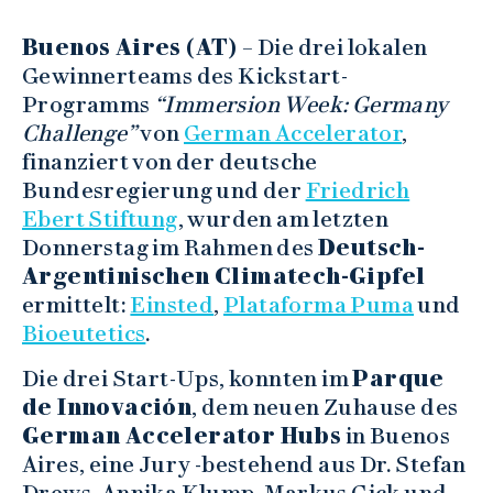
Buenos Aires (AT)
– Die drei lokalen
Gewinnerteams des Kickstart-
Programms
“Immersion Week: Germany
Challenge”
von
German Accelerator
,
finanziert von der deutsche
Bundesregierung und der
Friedrich
Ebert Stiftung
, wurden am letzten
Donnerstag im Rahmen des
Deutsch-
Argentinischen Climatech-Gipfel
ermittelt:
Einsted
,
Plataforma Puma
und
Bioeutetics
.
Die drei Start-Ups, konnten im
Parque
de Innovación
, dem neuen Zuhause des
German Accelerator Hubs
in Buenos
Aires, eine Jury -bestehend aus Dr. Stefan