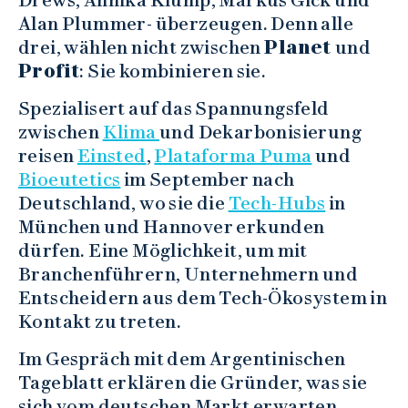
Drews, Annika Klump, Markus Gick und
Alan Plummer- überzeugen. Denn alle
drei, wählen nicht zwischen
Planet
und
Profit
: Sie kombinieren sie.
Spezialisert auf das Spannungsfeld
zwischen
Klima
und Dekarbonisierung
reisen
Einsted
,
Plataforma Puma
und
Bioeutetics
im September nach
Deutschland, wo sie die
Tech-Hubs
in
München und Hannover erkunden
dürfen. Eine Möglichkeit, um mit
Branchenführern, Unternehmern und
Entscheidern aus dem Tech-Ökosystem in
Kontakt zu treten.
Im Gespräch mit dem Argentinischen
Tageblatt erklären die Gründer, was sie
sich vom deutschen Markt erwarten.