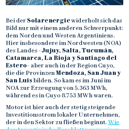
Bei der
Solarenergie
widerholt sich das
Bild nur mit einem anderen Schwerpunkt:
dem Norden und Westen Argentiniens.
Hier insbesondere im Nordwesten (NOA)
des Landes –
Jujuy, Salta, Tucumán,
Catamarca, La Rioja y Santiago del
Estero
– aber auch in der Region Cuyo,
die die Provinzen
Mendoza, San Juan y
San Luis
bilden. So kam es im Juni im
NOA zur Erzeugung von 5.363 MWh,
während es in Cuyo 8.753 MWh waren.
Motor ist hier auch der stetig steigende
Investitionsstrom lokaler Unternehmen,
der in den Sektor zu fließen beginnt.
Wie