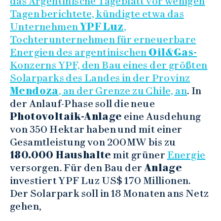
das Argentinische Tageblatt vor wenigen
Tagen berichtete, kündigte etwa das
Unternehmen
YPF Luz
,
Tochterunternehmen für erneuerbare
Energien des argentinischen
Oil&Gas-
Konzerns YPF, den Bau eines der größten
Solarparks des Landes in der Provinz
Mendoza
, an der Grenze zu Chile, an
. In
der Anlauf-Phase soll die neue
Photovoltaik-Anlage
eine Ausdehung
von 350 Hektar haben und mit einer
Gesamtleistung von 200MW bis zu
180.000 Haushalte
mit grüner
Energie
versorgen. Für den Bau der
Anlage
investiert YPF Luz US$ 170 Millionen.
Der Solarpark soll in 18 Monaten ans Netz
gehen,