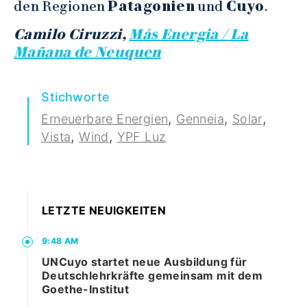
den Regionen
Patagonien
und
Cuyo
.
Camilo Ciruzzi,
Más Energia / La
Mañana de Neuquen
Stichworte
,
,
,
Erneuerbare Energien
Genneia
Solar
,
,
Vista
Wind
YPF Luz
LETZTE NEUIGKEITEN
9:48 AM
UNCuyo startet neue Ausbildung für
Deutschlehrkräfte gemeinsam mit dem
Goethe-Institut