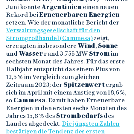
Juni konnte
Argentinien
einen neuen
Rekord bei
Erneuerbaren Energien
setzen. Wie der monatliche Bericht der
Verwaltungsgesellschaft für den
Stromgroßhandel (Cammesa)
zeigt,
erzeugten insbesondere
Wind
,
Sonne
und
Wasser
rund 3.755 MW
Strom
im
sechsten Monat des Jahres. Für das erste
Halbjahr entspricht das einem Plus von
12,5 % im Vergleich zum gleichen
Zeitraum 2023; der
Spitzenwert
ergab
sich im April mit einem Anstieg von 18,6 %,
so
Cammesa
. Damit haben Erneuerbare
Energien in den ersten sechs Monaten des
Jahres 15,8 % des
Strombedarfs
des
Landes abgedeckt.
Die jüngsten Zahlen
bestätigen die Tendenz des ersten