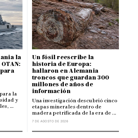
ania la
Un fósil reescribe la
a OTAN:
historia de Europa:
 para
hallaron en Alemania
troncos que guardan 300
millones de años de
información
para la
nsidad y
Una investigación descubrió cinco
s, ...
etapas minerales dentro de
madera petrificada de la era de ...
7 DE AGOSTO DE 2026