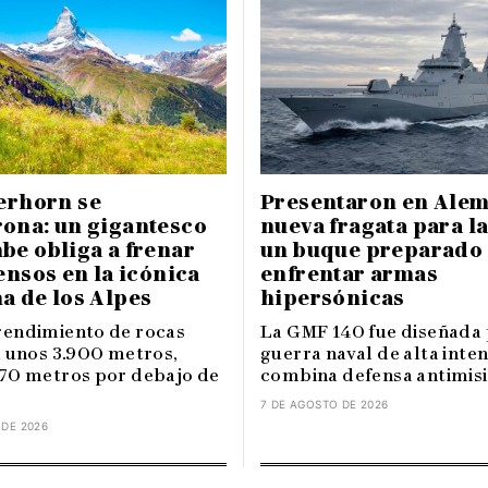
erhorn se
Presentaron en Alem
ona: un gigantesco
nueva fragata para l
be obliga a frenar
un buque preparado
ensos en la icónica
enfrentar armas
a de los Alpes
hipersónicas
endimiento de rocas
La GMF 140 fue diseñada 
a unos 3.900 metros,
guerra naval de alta inte
70 metros por debajo de
combina defensa antimisile
7 DE AGOSTO DE 2026
 DE 2026