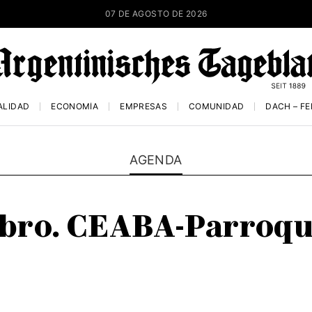
07 DE AGOSTO DE 2026
ALIDAD
ECONOMÍA
EMPRESAS
COMUNIDAD
DACH – F
AGENDA
Libro. CEABA-Parroqu