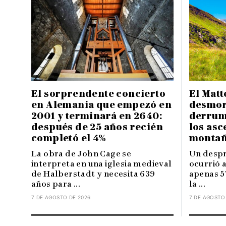
El sorprendente concierto
El Matt
en Alemania que empezó en
desmor
2001 y terminará en 2640:
derrum
después de 25 años recién
los asc
completó el 4%
montañ
La obra de John Cage se
Un despr
interpreta en una iglesia medieval
ocurrió 
de Halberstadt y necesita 639
apenas 5
años para ...
la ...
7 DE AGOSTO DE 2026
7 DE AGOSTO