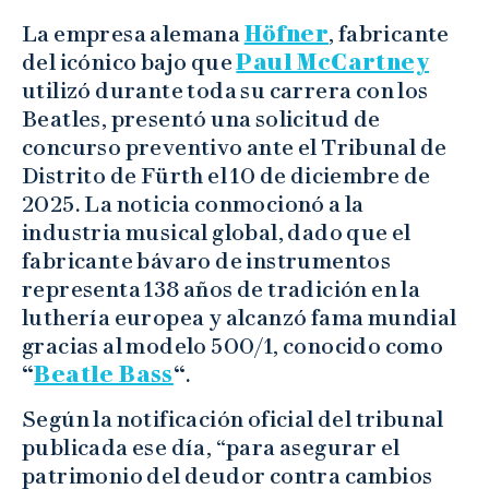
La empresa alemana
Höfner
, fabricante
del icónico bajo que
Paul McCartney
utilizó durante toda su carrera con los
Beatles, presentó una solicitud de
concurso preventivo ante el Tribunal de
Distrito de Fürth el 10 de diciembre de
2025. La noticia conmocionó a la
industria musical global, dado que el
fabricante bávaro de instrumentos
representa 138 años de tradición en la
luthería europea y alcanzó fama mundial
gracias al modelo 500/1, conocido como
“
Beatle Bass
“
.
Según la notificación oficial del tribunal
publicada ese día, “para asegurar el
patrimonio del deudor contra cambios