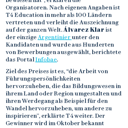
bewiesen hat”, erklären die
Organisatoren. Nach eigenen Angaben ist
T4 Education in mehr als 100 Ländern
vertreten und verleiht die Auszeichnung
auf der ganzen Welt.
Álvarez Klar
ist
der einzige
Argentinier
unter den
Kandidaten und wurde aus Hunderten
von Bewerbungen ausgewählt, berichtete
das Portal
Infobae
.
Ziel des Preises ist es, “die Arbeit von
Führungspersönlichkeiten
hervorzuheben, die das Bildungswesen in
ihrem Land oder Region umgestalten und
ihren Werdegang als Beispiel für den
Wandel hervorzuheben, um andere zu
inspirieren”, erklärte T4 weiter. Der
Gewinner wird im Oktober bekannt