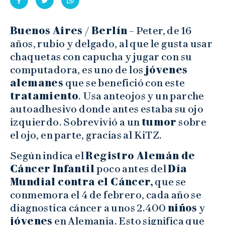
Buenos Aires / Berlín
– Peter, de 16
años, rubio y delgado, al que le gusta usar
chaquetas con capucha y jugar con su
computadora, es uno de los
jóvenes
alemanes
que se benefició con este
tratamiento
. Usa anteojos y un parche
autoadhesivo donde antes estaba su ojo
izquierdo. Sobrevivió a un
tumor
sobre
el ojo, en parte, gracias al KiTZ.
Según indica el
Registro Alemán de
Cáncer Infantil
poco antes del
Día
Mundial contra el Cáncer,
que se
conmemora el 4 de febrero, cada año se
diagnostica cáncer a unos 2.400
niños
y
jóvenes
en Alemania. Esto significa que