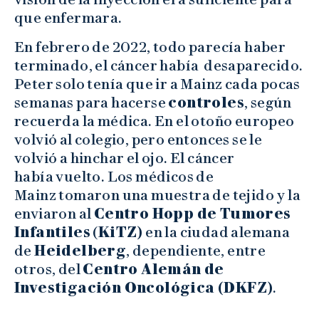
que enfermara.
En febrero de 2022, todo parecía haber
terminado, el cáncer había desaparecido.
Peter solo tenía que ir a Mainz cada pocas
semanas para hacerse
controles
, según
recuerda la médica. En el otoño europeo
volvió al colegio, pero entonces se le
volvió a hinchar el ojo. El cáncer
había vuelto. Los médicos de
Mainz tomaron una muestra de tejido y la
enviaron al
Centro Hopp de Tumores
Infantiles
(
KiTZ)
en la ciudad alemana
de
Heidelberg
, dependiente, entre
otros, del
Centro Alemán de
Investigación Oncológica (DKFZ)
.