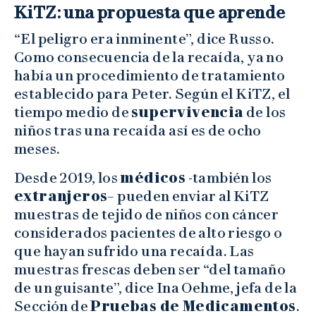
KiTZ: una propuesta que aprende
“El peligro era inminente”, dice Russo.
Como consecuencia de la recaída, ya no
había un procedimiento de tratamiento
establecido para Peter. Según el KiTZ, el
tiempo medio de
supervivencia
de los
niños tras una recaída así es de ocho
meses.
Desde 2019, los
médicos
-también los
extranjeros
– pueden enviar al KiTZ
muestras de tejido de niños con cáncer
considerados pacientes de alto riesgo o
que hayan sufrido una recaída. Las
muestras frescas deben ser “del tamaño
de un guisante”, dice Ina Oehme, jefa de la
Sección de
Pruebas de Medicamentos
.