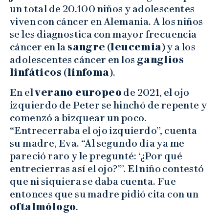
un total de 20.100 niños y adolescentes
viven con cáncer en Alemania. A los niños
se les diagnostica con mayor frecuencia
cáncer en la
sangre
(
leucemia
) y a los
adolescentes cáncer en los
ganglios
linfáticos
(
linfoma
).
En el
verano europeo
de 2021, el ojo
izquierdo de Peter se hinchó de repente y
comenzó a bizquear un poco.
“Entrecerraba el ojo izquierdo”, cuenta
su madre, Eva. “Al segundo día ya me
pareció raro y le pregunté: ‘¿Por qué
entrecierras así el ojo?'”. El niño contestó
que ni siquiera se daba cuenta. Fue
entonces que su madre pidió cita con un
oftalmólogo
.