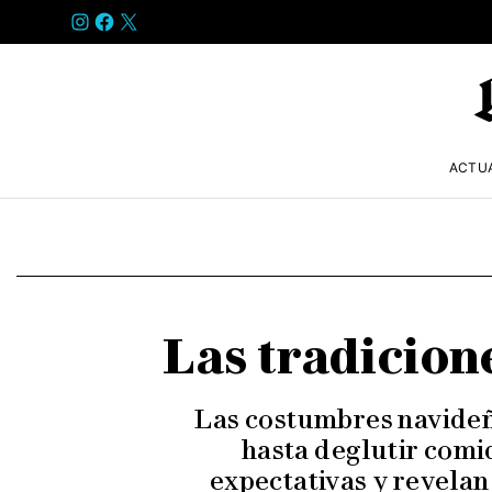
INSTAGRAM
FACEBOOK
X
ACTU
Las tradicion
Las costumbres navide
hasta deglutir comi
expectativas y revelan