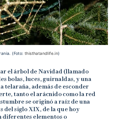
rania. (Foto:
thisthatandlife.in
)
rar el árbol de Navidad (llamado
les bolas, luces, guirnaldas, y una
na telaraña, además de esconder
erte, tanto el arácnido como la red
ostumbre se originó a raíz de una
 del siglo XIX, de la que hoy
 diferentes elementos o