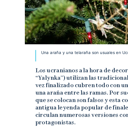
Una araña y una telaraña son usuales en Uc
Los ucranianos a la hora de deco
“Yalynka”) utilizan las tradiciona
vez finalizado cubren todo con u
una araña entre las ramas. Por su
que se colocan son falsos y esta c
antigua leyenda popular de finales
circulan numerosas versiones con
protagonistas.