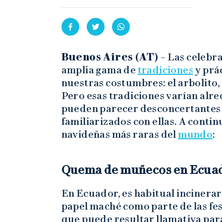
Buenos Aires (AT) –
Las celebr
amplia gama de
tradiciones
y prá
nuestras costumbres: el arbolito, 
Pero esas tradiciones varían alre
pueden parecer desconcertantes 
familiarizados con ellas. A conti
navideñas más raras del
mundo
:
Quema de muñecos en Ecua
En Ecuador, es habitual incinera
papel maché como parte de las fe
que puede resultar llamativa par