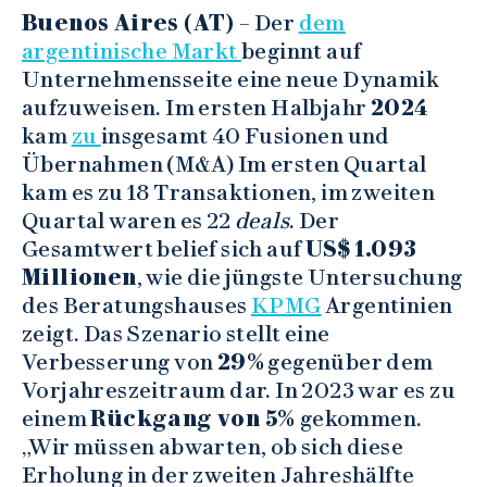
Buenos Aires (AT)
– Der
dem
argentinische Markt
beginnt auf
Unternehmensseite eine neue Dynamik
aufzuweisen. Im ersten Halbjahr
2024
kam
zu
insgesamt 40 Fusionen und
Übernahmen (M&A) Im ersten Quartal
kam es zu 18 Transaktionen, im zweiten
Quartal waren es 22
deals
. Der
Gesamtwert belief sich auf
US$ 1.093
Millionen
, wie die jüngste Untersuchung
des Beratungshauses
KPMG
Argentinien
zeigt. Das Szenario stellt eine
Verbesserung von
29%
gegenüber dem
Vorjahreszeitraum dar. In 2023 war es zu
einem
Rückgang von 5%
gekommen.
„Wir müssen abwarten, ob sich diese
Erholung in der zweiten Jahreshälfte