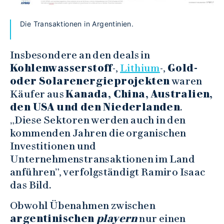
Die Transaktionen in Argentinien.
Insbesondere an den deals in
Kohlenwasserstoff
-,
Lithium
-,
Gold-
oder Solarenergieprojekten
waren
Käufer aus
Kanada, China, Australien,
den USA und den Niederlanden
.
„Diese Sektoren werden auch in den
kommenden Jahren die organischen
Investitionen und
Unternehmenstransaktionen im Land
anführen”, verfolgständigt Ramiro Isaac
das Bild.
Obwohl Übenahmen zwischen
argentinischen
playern
nur einen