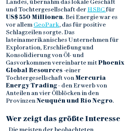
Landes, übernahm das lokale Geschäft
und Tochtergesellschaft der
HSBC
für
US$
550 Millionen
. Bei Energie war es
vor allem
GeoPark
, das für positive
Schlagzeilen sorgte. Das
lateinamerikanisches Unternehmen für
Exploration, Erschließung und
Konsolidierung von Öl- und
Gasvorkommen vereinbarte mit
Phoenix
Global Resources
-einer
Tochtergesellschaft von
Mercuria
Energy Trading
– den Erwerb von
Anteilen an vier Ölblöcken in den
Provinzen
Neuquén und Río Negro
.
Wer zeigt das größte Interesse
„Die meisten der beobachteten