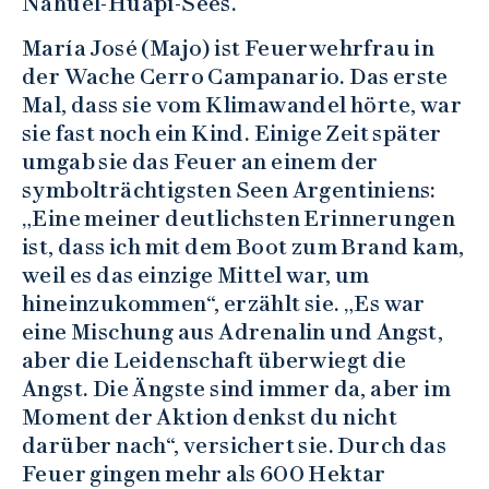
Nahuel-Huapi-Sees.
María José (Majo) ist Feuerwehrfrau in
der Wache Cerro Campanario. Das erste
Mal, dass sie vom Klimawandel hörte, war
sie fast noch ein Kind. Einige Zeit später
umgab sie das Feuer an einem der
symbolträchtigsten Seen Argentiniens:
„Eine meiner deutlichsten Erinnerungen
ist, dass ich mit dem Boot zum Brand kam,
weil es das einzige Mittel war, um
hineinzukommen“, erzählt sie. „Es war
eine Mischung aus Adrenalin und Angst,
aber die Leidenschaft überwiegt die
Angst. Die Ängste sind immer da, aber im
Moment der Aktion denkst du nicht
darüber nach“, versichert sie. Durch das
Feuer gingen mehr als 600 Hektar