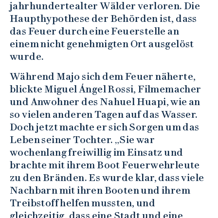
jahrhundertealter Wälder verloren. Die
Haupthypothese der Behörden ist, dass
das Feuer durch eine Feuerstelle an
einem nicht genehmigten Ort ausgelöst
wurde.
Während Majo sich dem Feuer näherte,
blickte Miguel Ángel Rossi, Filmemacher
und Anwohner des Nahuel Huapi, wie an
so vielen anderen Tagen auf das Wasser.
Doch jetzt machte er sich Sorgen um das
Leben seiner Tochter. „Sie war
wochenlang freiwillig im Einsatz und
brachte mit ihrem Boot Feuerwehrleute
zu den Bränden. Es wurde klar, dass viele
Nachbarn mit ihren Booten und ihrem
Treibstoff helfen mussten, und
gleichzeitig, dass eine Stadt und eine