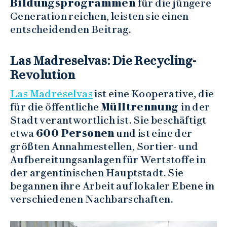
Bildungsprogrammen
für die jüngere
Generation reichen, leisten sie einen
entscheidenden Beitrag.
Las Madreselvas: Die Recycling-
Revolution
Las Madreselvas
ist eine Kooperative, die
für die öffentliche
Mülltrennung
in der
Stadt verantwortlich ist. Sie beschäftigt
etwa
600 Personen
und ist eine der
größten Annahmestellen, Sortier- und
Aufbereitungsanlagen für Wertstoffe in
der argentinischen Hauptstadt. Sie
begannen ihre Arbeit auf lokaler Ebene in
verschiedenen Nachbarschaften.