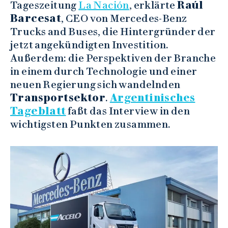
Tageszeitung
La Nación
, erklärte
Raúl
Barcesat
, CEO von Mercedes-Benz
Trucks and Buses, die Hintergründer der
jetzt angekündigten Investition.
Außerdem: die Perspektiven der Branche
in einem durch Technologie und einer
neuen Regierung sich wandelnden
Transportsektor
.
Argentinisches
Tageblatt
faßt das Interview in den
wichtigsten Punkten zusammen.