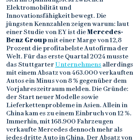
Elektromobilität und
Innovationsfähigkeit bewegt. Die
jüngsten Kennzahlen zeigen warum: laut
einer Studie von EY ist die
Mercedes-
Benz Group
mit einer Marge von 12,8
Prozent die profitabelste Autofirma der
Welt. Für das erste Quartal 2024 musste
das Stuttgarter
Unternehmens
allerdings
mit einem Absatz von 463.000 verkauften
Autos ein Minus von 8 % gegenüber dem
Vorjahreszeitraum melden. Die Gründe:
der Start neuer Modelle sowie
Lieferkettenprobleme in Asien. Allein in
China kam es zu einem Einbruch von 12 %.
Immerhin, mit 168.900 Fahrzeugen
verkaufte Mercedes dennoch mehr als
jedes dritte Auto in China. Der Absatz von