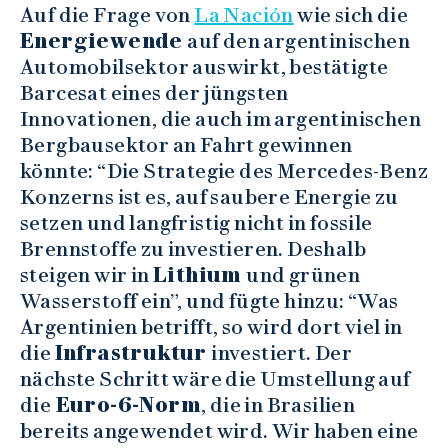
Auf die Frage von
La Nación
wie sich die
Energiewende
auf den argentinischen
Automobilsektor auswirkt, bestätigte
Barcesat eines der jüngsten
Innovationen, die auch im argentinischen
Bergbausektor an Fahrt gewinnen
könnte: “Die Strategie des Mercedes-Benz
Konzerns ist es, auf saubere Energie zu
setzen und langfristig nicht in fossile
Brennstoffe zu investieren. Deshalb
steigen wir in
Lithium
und grünen
Wasserstoff ein”, und fügte hinzu: “Was
Argentinien betrifft, so wird dort viel in
die
Infrastruktur
investiert. Der
nächste Schritt wäre die Umstellung auf
die
Euro-6-Norm
, die in Brasilien
bereits angewendet wird. Wir haben eine