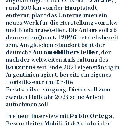
angekündigt. In der Ortschaft
Zárate,
,
rund 100 km von der Hauptstadt
entfernt, plant das Unternehmen ein
neues Werk für die Herstellung von Lkw
und Busfahrgestellen. Die Anlage soll ab
dem ersten Quartal
2026
betriebsbereit
sein. Am gleichen Standort baut der
deutsche
Automobilhersteller
, der
nach der weltweiten Aufspaltung des
Konzerns
seit Ende 2021 eigenständig in
Argentinien agiert, bereits ein eigenes
Logistikzentrum für die
Ersatzteilversorgung. Dieses soll zum
zweiten Halbjahr 2024 seine Arbeit
aufnehmen soll.
In einem Interview mit
Pablo Ortega
,
Ressortleiter Mobilität & Auto bei der