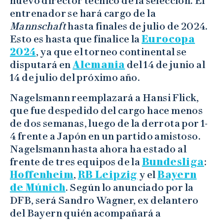
nuevo director técnico de la selección. El
entrenador se hará cargo de la
Mannschaft
hasta finales de julio de 2024.
Esto es hasta que finalice la
Eurocopa
2024
, ya que el torneo continental se
disputará en
Alemania
del 14 de junio al
14 de julio del próximo año.
Nagelsmann reemplazará a Hansi Flick,
que fue despedido del cargo hace menos
de dos semanas, luego de la derrota por 1-
4 frente a Japón en un partido amistoso.
Nagelsmann hasta ahora ha estado al
frente de tres equipos de la
Bundesliga
:
Hoffenheim
,
RB Leipzig
y el
Bayern
de Múnich
. Según lo anunciado por la
DFB, será Sandro Wagner, ex delantero
del Bayern quién acompañará a