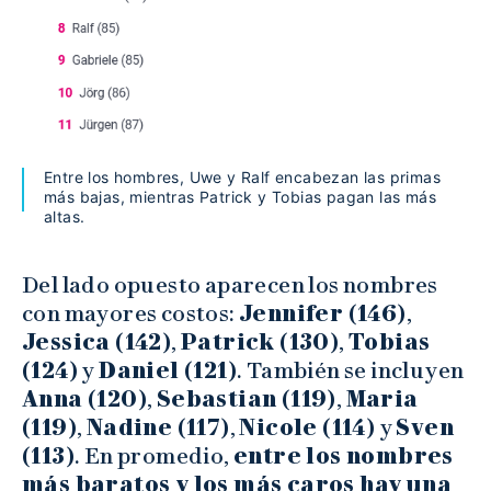
Entre los hombres, Uwe y Ralf encabezan las primas
más bajas, mientras Patrick y Tobias pagan las más
altas.
Del lado opuesto aparecen los nombres
con mayores costos:
Jennifer (146)
,
Jessica (142)
,
Patrick (130)
,
Tobias
(124)
y
Daniel (121)
. También se incluyen
Anna (120)
,
Sebastian (119)
,
Maria
(119)
,
Nadine (117)
,
Nicole (114)
y
Sven
(113)
. En promedio,
entre los nombres
más baratos y los más caros hay una