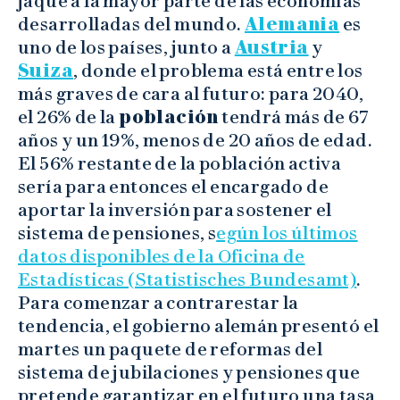
jaque a la mayor parte de las economías
desarrolladas del mundo.
Alemania
es
uno de los países, junto a
Austria
y
Suiza
, donde el problema está entre los
más graves de cara al futuro: para 2040,
el 26% de la
población
tendrá más de 67
años y un 19%, menos de 20 años de edad.
El 56% restante de la población activa
sería para entonces el encargado de
aportar la inversión para sostener el
sistema de pensiones, s
egún los últimos
datos disponibles de la Oficina de
Estadísticas (Statistisches Bundesamt)
.
Para comenzar a contrarestar la
tendencia, el gobierno alemán presentó el
martes un paquete de reformas del
sistema de jubilaciones y pensiones que
pretende garantizar en el futuro una tasa