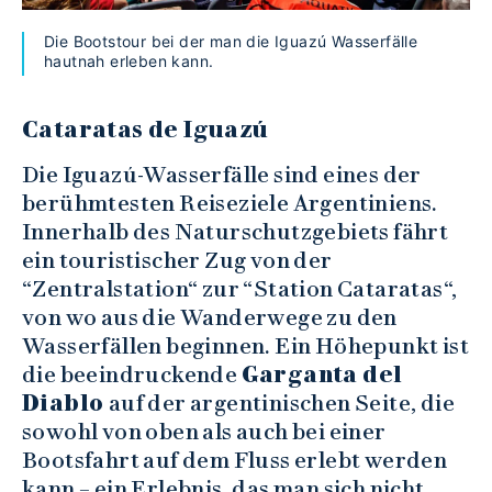
Die Bootstour bei der man die Iguazú Wasserfälle
hautnah erleben kann.
Cataratas de Iguazú
Die Iguazú-Wasserfälle sind eines der
berühmtesten Reiseziele Argentiniens.
Innerhalb des Naturschutzgebiets fährt
ein touristischer Zug von der
“Zentralstation“ zur “Station Cataratas“,
von wo aus die Wanderwege zu den
Wasserfällen beginnen. Ein Höhepunkt ist
die beeindruckende
Garganta del
Diablo
auf der argentinischen Seite, die
sowohl von oben als auch bei einer
Bootsfahrt auf dem Fluss erlebt werden
kann – ein Erlebnis, das man sich nicht