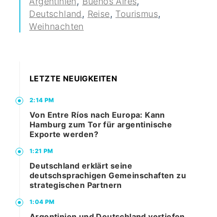
,
,
Argentinien
Buenos Aires
,
,
,
Deutschland
Reise
Tourismus
Weihnachten
LETZTE NEUIGKEITEN
2:14 PM
Von Entre Ríos nach Europa: Kann
Hamburg zum Tor für argentinische
Exporte werden?
1:21 PM
Deutschland erklärt seine
deutschsprachigen Gemeinschaften zu
strategischen Partnern
1:04 PM
Argentinien und Deutschland vertiefen