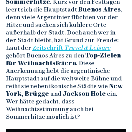
Sommerhitze
. Kurz vor den Festtagen
leert sich die Hauptstadt
Buenos Aires
,
denn viele Argentinier flüchten vor der
Hitze und suchen sich kühlere Orte
außerhalb der Stadt. Doch auch wer in
der Stadt bleibt, hat Grund zur Freude:
Laut der
Zeitschrift
Travel & Leisure
gehört Buenos Aires zu den
Top-Zielen
für Weihnachtsfeiern
. Diese
Anerkennung hebt die argentinische
Hauptstadt auf die weltweite Bühne und
reiht sie neben ikonische Städte wie
New
York, Brügge
und
Jackson Hole
ein.
Wer hätte gedacht, dass
Weihnachtsstimmung auch bei
Sommerhitze möglich ist?