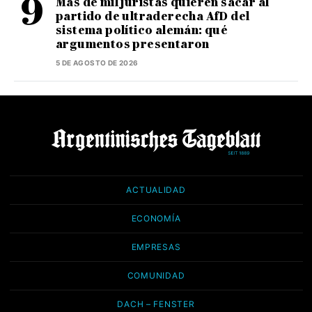
Más de mil juristas quieren sacar al
partido de ultraderecha AfD del
sistema político alemán: qué
argumentos presentaron
5 DE AGOSTO DE 2026
ACTUALIDAD
ECONOMÍA
EMPRESAS
COMUNIDAD
DACH – FENSTER