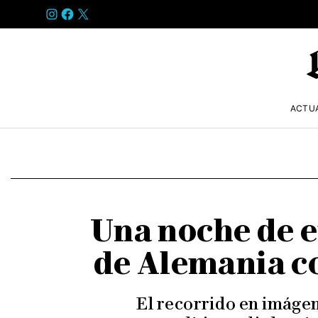
INSTAGRAM
FACEBOOK
X
ACTU
Una noche de e
de Alemania co
El recorrido en imágen