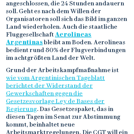
angeschlossen, die 24 Stunden andauern
soll. Geht es nach dem Willen der
Organisatoren soll sich das Bild im ganzen
Land wiederholen. Auch die staatliche
Fluggesellschaft
Aerolineas
Argentinas
bleibt am Boden. Aerolineas
bedient rund 80% der Flugverbindungen
im achtgrößten Land der Welt.
Grund der Arbeitskampfmaßnahme ist
wie vom Argentinischen Tageblatt
berichtet der Widerstand der
Gewerkschaften gegen die
Gesetzesvorlage Ley de Bases der
Regierung
. Das Gesetzespaket, das in
diesen Tagen im Senat zur Abstimmung
kommt, beinhaltet neue
Arbeitsmarktregelungen. Die CGT will ein