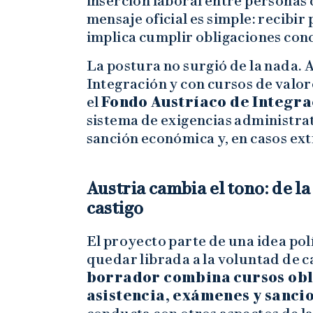
inserción laboral entre personas 
mensaje oficial es simple: recibi
implica cumplir obligaciones con
La postura no surgió de la nada. 
Integración y con cursos de valo
el
Fondo Austríaco de Integra
sistema de exigencias administra
sanción económica y, en casos ext
Austria cambia el tono: de la
castigo
El proyecto parte de una idea polí
quedar librada a la voluntad de ca
borrador combina cursos obli
asistencia, exámenes y sanci