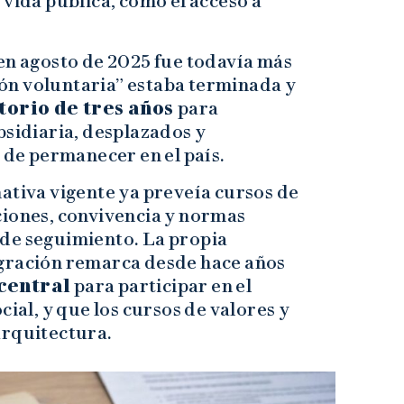
 vida pública, como el acceso a
en agosto de 2025 fue todavía más
ción voluntaria” estaba terminada y
orio de tres años
para
bsidiaria, desplazados y
d de permanecer en el país.
ativa vigente ya preveía cursos de
ciones, convivencia y normas
de seguimiento. La propia
egración remarca desde hace años
 central
para participar en el
cial, y que los cursos de valores y
arquitectura.