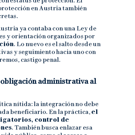
con estatus de protección. El
r protección en Austria también
cretas.
Austria ya contaba con una Ley de
res y orientación organizados por
ción
. Lo nuevo es el salto desde un
tivas y seguimiento hacia uno con
remos, castigo penal.
 obligación administrativa al
tica nítida: la integración no debe
da beneficiario. En la práctica,
el
gatorios, control de
ones
. También busca enlazar esa