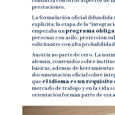
conducta con otros aspectos de la
prestaciones.
La formulación oficial difundida 
explícita: la etapa de la “integra
empezaba un
programa obligat
personas con asilo, protección su
solicitantes con alta probabilida
Austria no parte de cero. La norm
alemán, contenidos sobre institu
básicas, además de herramientas 
documentación oficial sobre int
que
el idioma es un requisito
mercado de trabajo y en la vida so
orientación forman parte de esa 