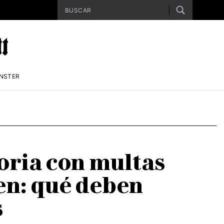
ENSTER
oria con multas
ren: qué deben
s