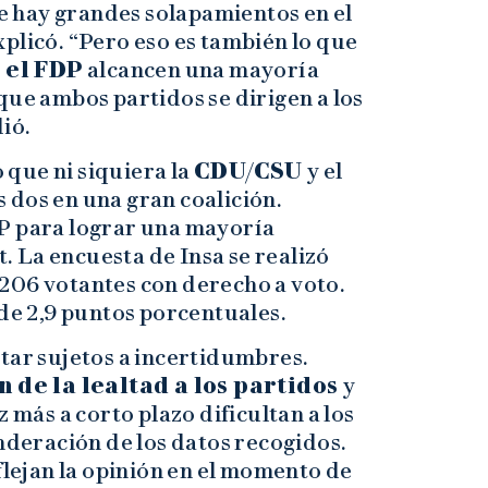
 hay grandes solapamientos en el
plicó. “Pero eso es también lo que
 el FDP
alcancen una mayoría
que ambos partidos se dirigen a los
ió.
o que ni siquiera la
CDU/CSU
y el
 dos en una gran coalición.
P para lograr una mayoría
 La encuesta de Insa se realizó
 1.206 votantes con derecho a voto.
e 2,9 puntos porcentuales.
tar sujetos a incertidumbres.
 de la lealtad a los partidos
y
z más a corto plazo dificultan a los
nderación de los datos recogidos.
flejan la opinión en el momento de