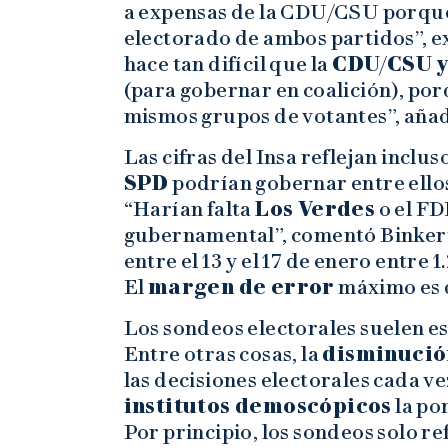
a expensas de la CDU/CSU porque
electorado de ambos partidos”, ex
hace tan difícil que la
CDU/CSU y
(para gobernar en coalición), por
mismos grupos de votantes”, añad
Las cifras del Insa reflejan inclus
SPD
podrían gobernar entre ellos
“Harían falta
Los Verdes
o el FD
gubernamental”, comentó Binkert.
entre el 13 y el 17 de enero entre
El
margen de error
máximo es d
Los sondeos electorales suelen es
Entre otras cosas, la
disminución
las decisiones electorales cada ve
institutos demoscópicos
la po
Por principio, los sondeos solo re