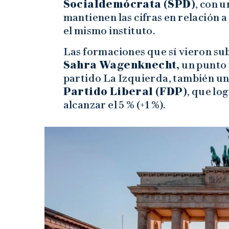
Socialdemócrata (SPD)
, con u
mantienen las cifras en relación a
el mismo instituto.
Las formaciones que sí vieron sub
Sahra Wagenknecht,
un punto p
partido La Izquierda, también un 
Partido Liberal (FDP)
, que lo
alcanzar el 5 % (+1 %).