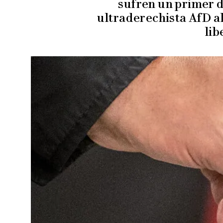
sufren un primer d
ultraderechista AfD al
lib