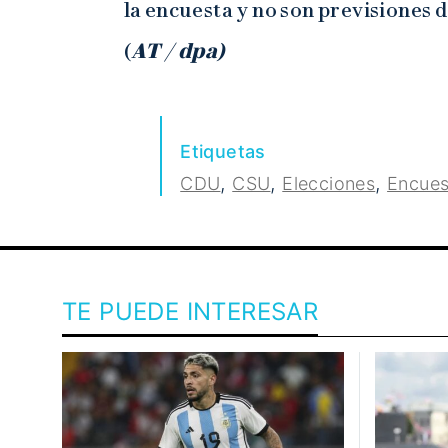
la encuesta y no son previsiones 
(
AT / dpa)
Etiquetas
,
,
,
CDU
CSU
Elecciones
Encues
TE PUEDE INTERESAR