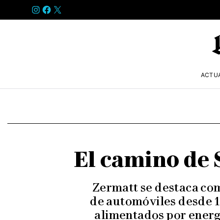
INSTAGRAM
FACEBOOK
X
ACTU
El camino de 
Zermatt se destaca como
de automóviles desde 19
alimentados por energí