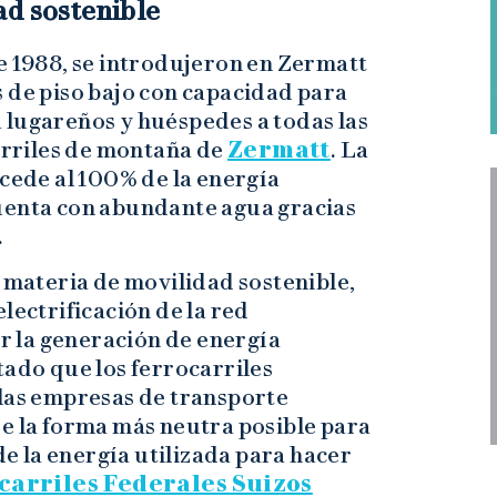
ad sostenible
e 1988, se introdujeron en Zermatt
 de piso bajo con capacidad para
 lugareños y huéspedes a todas las
carriles de montaña de
Zermatt
. La
ocede al 100% de la energía
uenta con abundante agua gracias
.
n materia de movilidad sostenible,
lectrificación de la red
or la generación de energía
tado que los ferrocarriles
 las empresas de transporte
de la forma más neutra posible para
 de la energía utilizada para hacer
carriles Federales Suizos