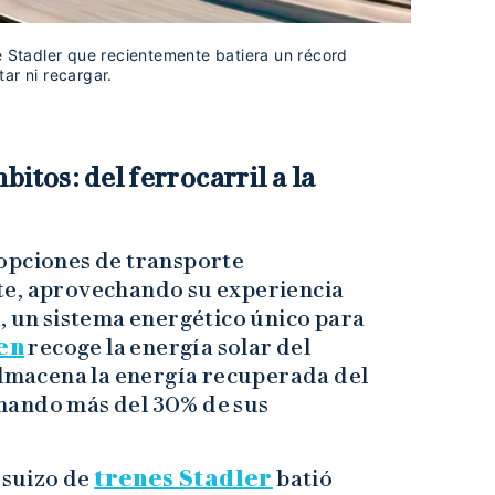
e Stadler que recientemente batiera un récord
ar ni recargar.
itos: del ferrocarril a la
opciones de transporte
te, aprovechando su experiencia
, un sistema energético único para
en
recoge la energía solar del
almacena la energía recuperada del
nando más del 30% de sus
 suizo de
trenes Stadler
batió