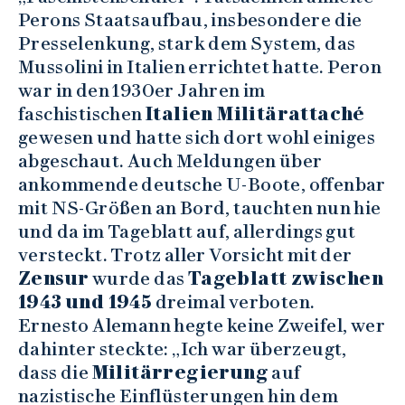
Perons Staatsaufbau, insbesondere die
Presselenkung, stark dem System, das
Mussolini in Italien errichtet hatte. Peron
war in den 1930er Jahren im
faschistischen
Italien Militärattaché
gewesen und hatte sich dort wohl einiges
abgeschaut. Auch Meldungen über
ankommende deutsche U-Boote, offenbar
mit NS-Größen an Bord, tauchten nun hie
und da im Tageblatt auf, allerdings gut
versteckt. Trotz aller Vorsicht mit der
Zensur
wurde das
Tageblatt zwischen
1943 und 1945
dreimal verboten.
Ernesto Alemann hegte keine Zweifel, wer
dahinter steckte: „Ich war überzeugt,
dass die
Militärregierung
auf
nazistische Einflüsterungen hin dem