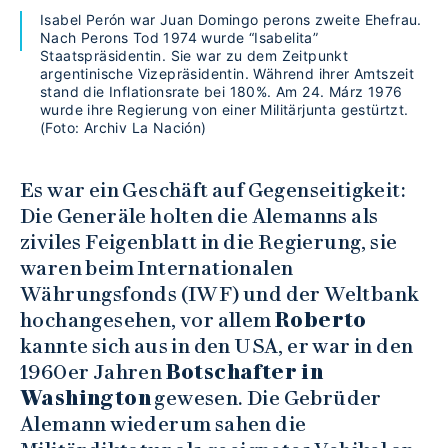
Isabel Perón war Juan Domingo perons zweite Ehefrau.
Nach Perons Tod 1974 wurde “Isabelita”
Staatspräsidentin. Sie war zu dem Zeitpunkt
argentinische Vizepräsidentin. Während ihrer Amtszeit
stand die Inflationsrate bei 180%. Am 24. Márz 1976
wurde ihre Regierung von einer Militärjunta gestürtzt.
(Foto: Archiv La Nación)
Es war ein Geschäft auf Gegenseitigkeit:
Die Generäle holten die Alemanns als
ziviles Feigenblatt in die Regierung, sie
waren beim Internationalen
Währungsfonds (IWF) und der Weltbank
hochangesehen, vor allem
Roberto
kannte sich aus in den USA, er war in den
1960er Jahren
Botschafter in
Washington
gewesen. Die Gebrüder
Alemann wiederum sahen die