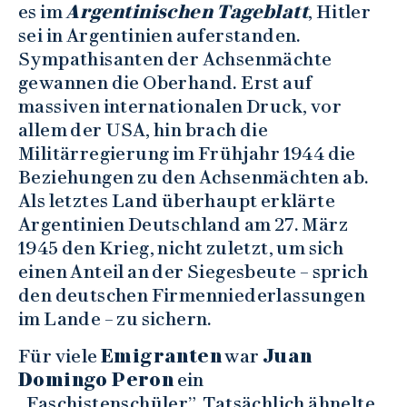
es im
Argentinischen Tageblatt
, Hitler
sei in Argentinien auferstanden.
Sympathisanten der Achsenmächte
gewannen die Oberhand. Erst auf
massiven internationalen Druck, vor
allem der USA, hin brach die
Militärregierung im Frühjahr 1944 die
Beziehungen zu den Achsenmächten ab.
Als letztes Land überhaupt erklärte
Argentinien Deutschland am 27. März
1945 den Krieg, nicht zuletzt, um sich
einen Anteil an der Siegesbeute – sprich
den deutschen Firmenniederlassungen
im Lande – zu sichern.
Für viele
Emigranten
war
Juan
Domingo Peron
ein
„Faschistenschüler”. Tatsächlich ähnelte