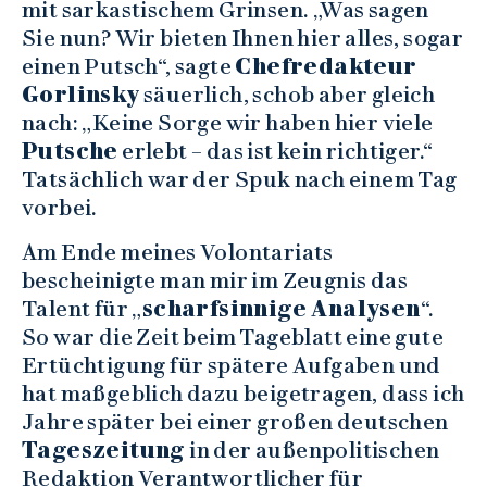
mit sarkastischem Grinsen. „Was sagen
Sie nun? Wir bieten Ihnen hier alles, sogar
einen Putsch“, sagte
Chefredakteur
Gorlinsky
säuerlich, schob aber gleich
nach: „Keine Sorge wir haben hier viele
Putsche
erlebt – das ist kein richtiger.“
Tatsächlich war der Spuk nach einem Tag
vorbei.
Am Ende meines Volontariats
bescheinigte man mir im Zeugnis das
Talent für „
scharfsinnige Analysen
“.
So war die Zeit beim Tageblatt eine gute
Ertüchtigung für spätere Aufgaben und
hat maßgeblich dazu beigetragen, dass ich
Jahre später bei einer großen deutschen
Tageszeitung
in der außenpolitischen
Redaktion Verantwortlicher für