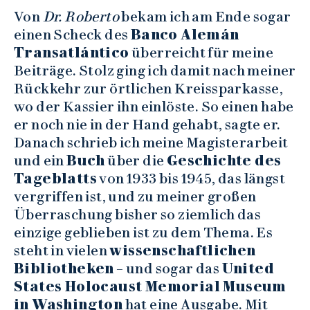
Von
Dr. Roberto
bekam ich am Ende sogar
einen Scheck des
Banco Alemán
Transatlántico
überreicht für meine
Beiträge. Stolz ging ich damit nach meiner
Rückkehr zur örtlichen Kreissparkasse,
wo der Kassier ihn einlöste. So einen habe
er noch nie in der Hand gehabt, sagte er.
Danach schrieb ich meine Magisterarbeit
und ein
Buch
über die
Geschichte des
Tageblatts
von 1933 bis 1945, das längst
vergriffen ist, und zu meiner großen
Überraschung bisher so ziemlich das
einzige geblieben ist zu dem Thema. Es
steht in vielen
wissenschaftlichen
Bibliotheken
– und sogar das
United
States Holocaust Memorial Museum
in Washington
hat eine Ausgabe. Mit