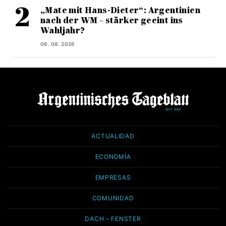
„Mate mit Hans-Dieter“: Argentinien
nach der WM – stärker geeint ins
Wahljahr?
06. 08. 2026
ACTUALIDAD
ECONOMÍA
EMPRESAS
COMUNIDAD
DACH – FENSTER