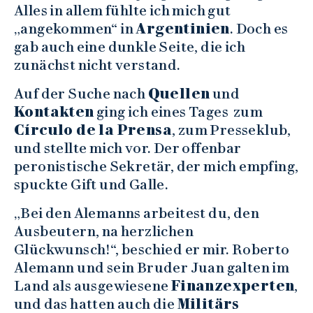
Alles in allem fühlte ich mich gut
„angekommen“ in
Argentinien
. Doch es
gab auch eine dunkle Seite, die ich
zunächst nicht verstand.
Auf der Suche nach
Quellen
und
Kontakten
ging ich eines Tages zum
Círculo de la Prensa
, zum Presseklub,
und stellte mich vor. Der offenbar
peronistische Sekretär, der mich empfing,
spuckte Gift und Galle.
„Bei den Alemanns arbeitest du, den
Ausbeutern, na herzlichen
Glückwunsch!“, beschied er mir. Roberto
Alemann und sein Bruder Juan galten im
Land als ausgewiesene
Finanzexperten
,
und das hatten auch die
Militärs