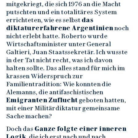
mitgekriegt, die sich 1976 an die Macht
putschten und ein totalitäres System
errichteten, wie es selbst
das
diktaturerfahrene Argentinien
noch
nicht erlebt hatte. Roberto wurde
Wirtschaftsminister unter General
Galtieri, Juan Staatssekretär. Ich wusste
in der Tat nicht recht, was ich davon
halten sollte. Das alles stand für mich im
krassen Widerspruch zur
Familientradition: Wie konnten die
Alemanns, die antifaschistischen
Emigranten Zuflucht
geboten hatten,
mit einer Militärdiktatur gemeinsame
Sache machen?
Doch das
Ganze folgte einer inneren
Logik
, die ich erst nach und nach