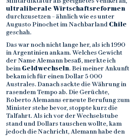
Militärdiktatur als geeignetes Vehikel an,
ultraliberale Wirtschaftsreformen
durchzusetzen – ähnlich wie es unter
Augusto Pinochet im Nachbarland
Chile
geschah.
Das war noch nicht lange her, als ich 1990
in Argentinien ankam. Welches Gewicht
der Name Alemann besaß, merkte ich
beim
Geldwechseln
. Bei meiner Ankunft
bekam ich für einen Dollar 5 000
Australes. Danach sackte die Währung in
rasendem Tempo ab. Die Gerüchte,
Roberto Alemanns erneute Berufung zum
Minister stehe bevor, stoppte kurz die
Talfahrt. Als ich vor der Wechselstube
stand und Dollars tauschen wollte, kam
jedoch die Nachricht, Alemann habe den