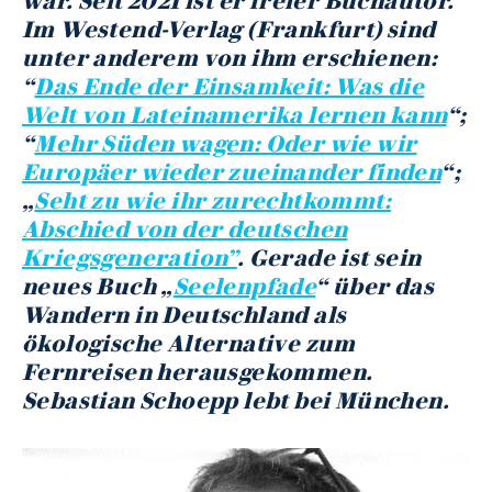
war. Seit 2021 ist er freier Buchautor.
Im Westend-Verlag (Frankfurt) sind
unter anderem von ihm erschienen:
“
Das Ende der Einsamkeit: Was die
Welt von Lateinamerika lernen kann
“;
“
Mehr Süden wagen: Oder wie wir
Europäer wieder zueinander finden
“;
„
Seht zu wie ihr zurechtkommt:
Abschied von der deutschen
Kriegsgeneration”
. Gerade ist sein
neues Buch „
Seelenpfade
“ über das
Wandern in Deutschland als
ökologische Alternative zum
Fernreisen herausgekommen.
Sebastian Schoepp lebt bei München.