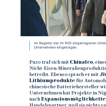
Im Register der im RIGI eingetragenen Unte
Unternehmen eingetragen.
Pazo traf sich mit
Chinalco
, ein
Nicht-Eisen-Mineralienproduktio
betreibt. Ebenso sprach er mit
Ji
Lithiumprodukte
für Automobi
chinesische Batteriehersteller w
Unternehmen hat Projekte in Ni
nach
Expansionsmöglichkeite
Handelspartner, weil sie nichts 