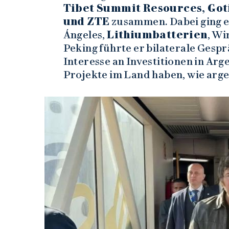
Tibet Summit Resources, Got
und ZTE
zusammen. Dabei ging es
Ángeles,
Lithiumbatterien
, Wi
Peking führte er bilaterale Gesp
Interesse an Investitionen in Arg
Projekte im Land haben, wie arge