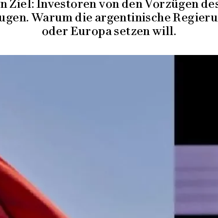
in Ziel: Investoren von den Vorzügen d
ugen. Warum die argentinische Regieru
oder Europa setzen will.