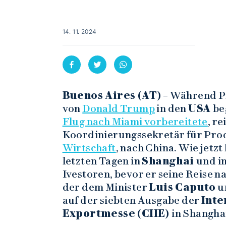
14. 11. 2024
Buenos Aires (AT)
– Während P
von
Donald Trump
in den
USA
be
Flug nach Miami vorbereitete
, re
Koordinierungssekretär für Prod
Wirtschaft
, nach China. Wie jetz
letzten Tagen in
Shanghai
und i
Ivestoren, bevor er seine Reise n
der dem Minister
Luis Caputo
un
auf der siebten Ausgabe der
Inte
Exportmesse (CIIE)
in Shangha