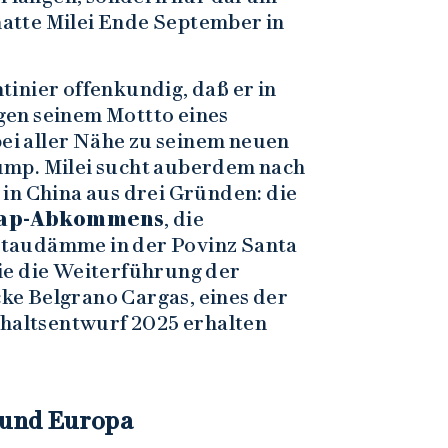
 hatte Milei Ende September in
inier offenkundig, daß er in
en seinem Mottto eines
bei aller Nähe zu seinem neuen
ump. Milei sucht auberdem nach
n
in China aus drei Gründen: die
ap-Abkommens
, die
taudämme in der Povinz Santa
ie die Weiterführung der
e Belgrano Cargas, eines der
shaltsentwurf 2025 erhalten
n und Europa