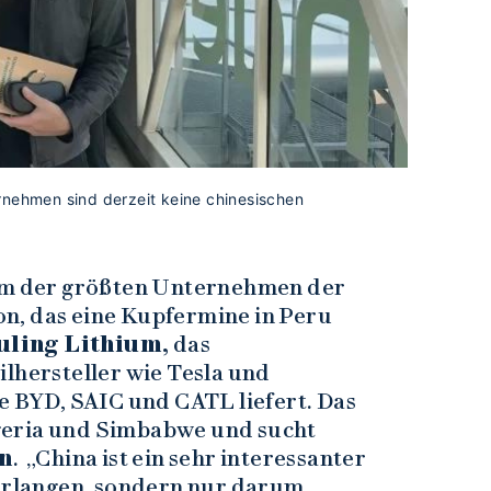
rnehmen sind derzeit keine chinesischen
em der größten Unternehmen der
n, das eine Kupfermine in Peru
uling Lithium,
das
lhersteller wie Tesla und
ie BYD, SAIC und CATL liefert. Das
geria und Simbabwe und sucht
n
. „China ist ein sehr interessanter
verlangen, sondern nur darum