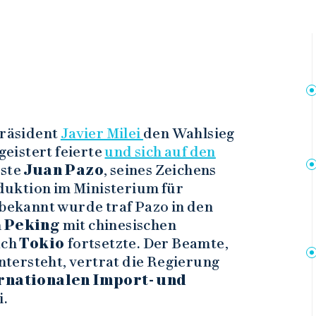
räsident
Javier Milei
den Wahlsieg
geistert feierte
und sich auf den
iste
Juan Pazo
, seines Zeichens
uktion im Ministerium für
t bekannt wurde traf Pazo in den
n
Peking
mit chinesischen
ach
Tokio
fortsetzte. Der Beamte,
tersteht, vertrat die Regierung
rnationalen Import- und
i.