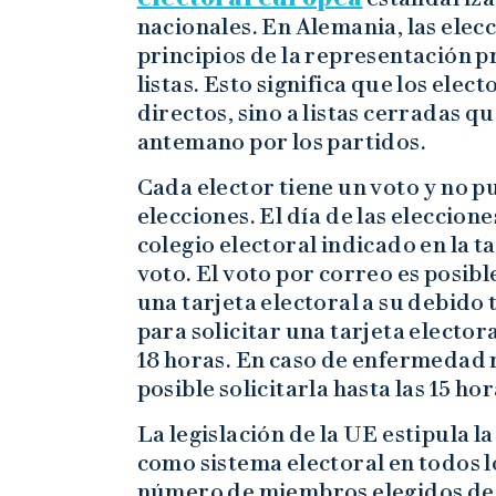
nacionales. En Alemania, las elec
principios de la representación 
listas. Esto significa que los elec
directos, sino a listas cerradas 
antemano por los partidos.
Cada elector tiene un voto y no p
elecciones. El día de las eleccione
colegio electoral indicado en la t
voto. El voto por correo es posibl
una tarjeta electoral a su debido
para solicitar una tarjeta electora
18 horas. En caso de enfermedad 
posible solicitarla hasta las 15 hor
La legislación de la UE estipula 
como sistema electoral en todos lo
número de miembros elegidos de 