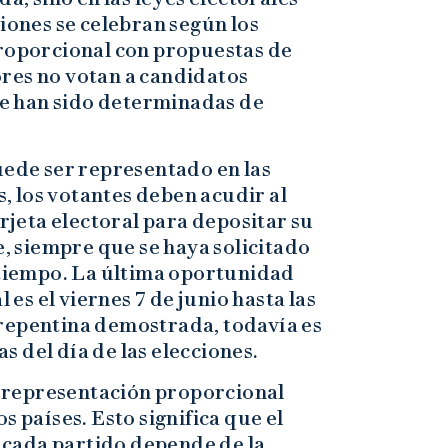
ciones se celebran según los
proporcional con propuestas de
tores no votan a candidatos
que han sido determinadas de
uede ser representado en las
s, los votantes deben acudir al
arjeta electoral para depositar su
e, siempre que se haya solicitado
 tiempo. La última oportunidad
l es el viernes 7 de junio hasta las
repentina demostrada, todavía es
as del día de las elecciones.
la representación proporcional
s países. Esto significa que el
cada partido depende de la