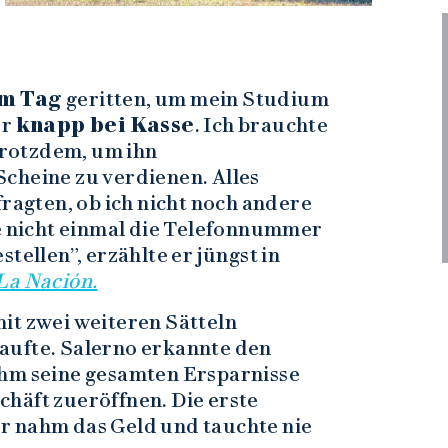
am Tag
geritten, um mein Studium
er
knapp bei Kasse
. Ich brauchte
 trotzdem, um ihn
cheine zu verdienen. Alles
fragten, ob ich nicht noch andere
te nicht einmal die Telefonnummer
tellen”, erzählte er jüngst in
La Nación.
it zwei weiteren Sätteln
aufte. Salerno erkannte den
ihm seine gesamten Ersparnisse
häft zueröffnen. Die erste
r nahm das Geld und tauchte nie