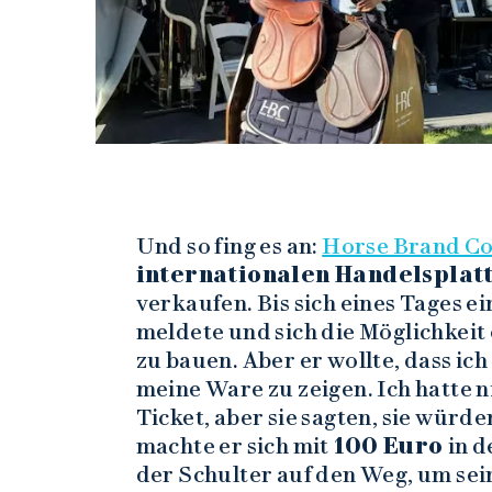
Und so fing es an:
Horse Brand C
internationalen Handelspla
verkaufen. Bis sich eines Tages e
meldete und sich die Möglichkeit 
zu bauen. Aber er wollte, dass ic
meine Ware zu zeigen. Ich hatte n
Ticket, aber sie sagten, sie würden
machte er sich mit
100 Euro
in d
der Schulter auf den Weg, um sei