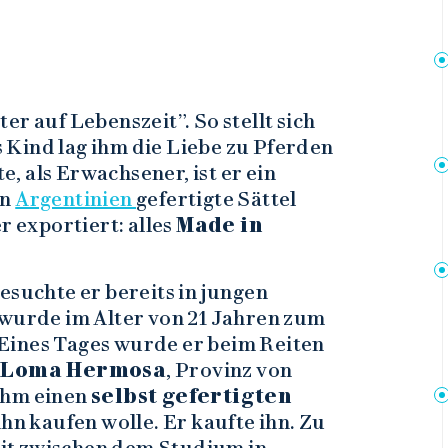
ter auf Lebenszeit”. So stellt sich
s Kind lag ihm die Liebe zu Pferden
e, als Erwachsener, ist er ein
in
Argentinien
gefertigte Sättel
r exportiert: alles
Made in
esuchte er bereits in jungen
 wurde im Alter von 21 Jahren zum
Eines Tages wurde er beim Reiten
s
Loma Hermosa
, Provinz von
ihm einen
selbst gefertigten
ihn kaufen wolle. Er kaufte ihn. Zu