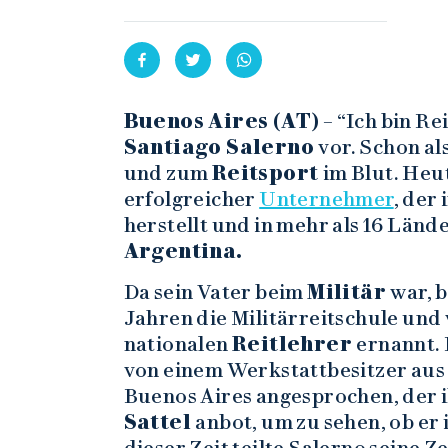
Buenos Aires (AT)
– “Ich bin Rei
Santiago Salerno
vor. Schon al
und zum
Reitsport
im Blut. Heut
erfolgreicher
Unternehmer
, der 
herstellt und in mehr als 16 Lände
Argentina.
Da sein Vater beim
Militär
war, b
Jahren die Militärreitschule und
nationalen
Reitlehrer
ernannt. 
von einem Werkstattbesitzer au
Buenos Aires angesprochen, der 
Sattel
anbot, um zu sehen, ob er 